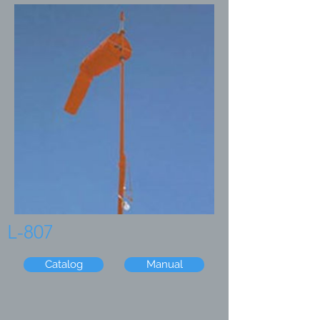
L-807
Catalog
Manual